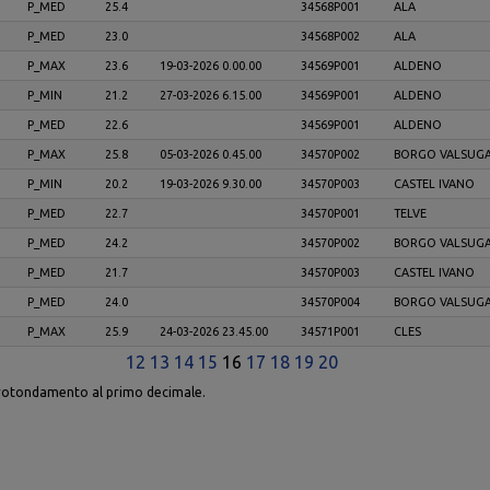
P_MED
25.4
34568P001
ALA
P_MED
23.0
34568P002
ALA
P_MAX
23.6
19-03-2026 0.00.00
34569P001
ALDENO
P_MIN
21.2
27-03-2026 6.15.00
34569P001
ALDENO
P_MED
22.6
34569P001
ALDENO
P_MAX
25.8
05-03-2026 0.45.00
34570P002
BORGO VALSUG
P_MIN
20.2
19-03-2026 9.30.00
34570P003
CASTEL IVANO
P_MED
22.7
34570P001
TELVE
P_MED
24.2
34570P002
BORGO VALSUG
P_MED
21.7
34570P003
CASTEL IVANO
P_MED
24.0
34570P004
BORGO VALSUG
P_MAX
25.9
24-03-2026 23.45.00
34571P001
CLES
12
13
14
15
16
17
18
19
20
arrotondamento al primo decimale.