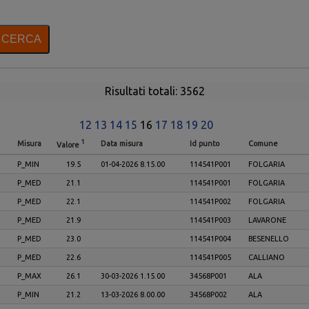
Risultati totali: 3562
12
13
14
15
16
17
18
19
20
1
Misura
Data misura
Id punto
Comune
Valore
P_MIN
19.5
01-04-2026 8.15.00
114541P001
FOLGARIA
P_MED
21.1
114541P001
FOLGARIA
P_MED
22.1
114541P002
FOLGARIA
P_MED
21.9
114541P003
LAVARONE
P_MED
23.0
114541P004
BESENELLO
P_MED
22.6
114541P005
CALLIANO
P_MAX
26.1
30-03-2026 1.15.00
34568P001
ALA
P_MIN
21.2
13-03-2026 8.00.00
34568P002
ALA