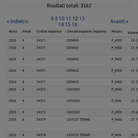
Risultati totali: 3562
8
9
10
11
12
13
« Indietro
Avanti »
14
15
16
Anno
Mese
Codice impianto
Denominazione impianto
Misura
Valor
2026
4
34571
DENNO
P_MED
24.2
2026
4
34571
DENNO
P_MED
21.9
2026
4
34571
DENNO
P_MED
20.7
2026
4
34571
DENNO
P_MED
21.1
2026
4
34571
DENNO
P_MED
23.2
2026
4
34572
GRIGNO
P_MAX
25.1
2026
4
34572
GRIGNO
P_MIN
22.3
2026
4
34572
GRIGNO
P_MED
23.6
2026
4
34574
LEVICO TERME
P_MAX
27.1
2026
4
34574
LEVICO TERME
P_MIN
20.5