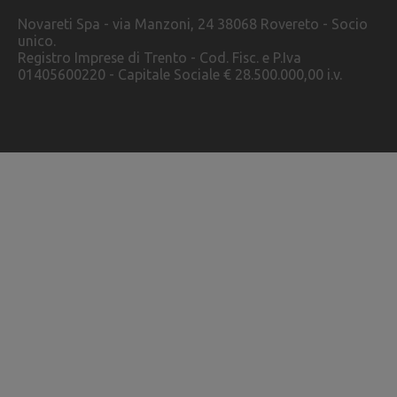
Novareti Spa - via Manzoni, 24 38068 Rovereto - Socio
unico.
Registro Imprese di Trento - Cod. Fisc. e P.Iva
01405600220 - Capitale Sociale € 28.500.000,00 i.v.