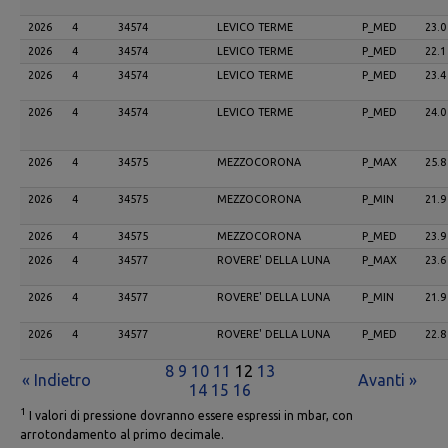
2026
4
34574
LEVICO TERME
P_MED
23.0
2026
4
34574
LEVICO TERME
P_MED
22.1
2026
4
34574
LEVICO TERME
P_MED
23.4
2026
4
34574
LEVICO TERME
P_MED
24.0
2026
4
34575
MEZZOCORONA
P_MAX
25.8
2026
4
34575
MEZZOCORONA
P_MIN
21.9
2026
4
34575
MEZZOCORONA
P_MED
23.9
2026
4
34577
ROVERE' DELLA LUNA
P_MAX
23.6
2026
4
34577
ROVERE' DELLA LUNA
P_MIN
21.9
2026
4
34577
ROVERE' DELLA LUNA
P_MED
22.8
8
9
10
11
12
13
« Indietro
Avanti »
14
15
16
1
I valori di pressione dovranno essere espressi in mbar, con
arrotondamento al primo decimale.