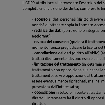
Il GDPR attribuisce all’Interessato l’esercizio dei 
completa enunciazione dei diritti, comprese le lim
-
accesso
ai dati personali (diritto di avere
nonché di ottenere copia in formato accessi
-
rettifica dei dati
(correzione o integrazione
aggiornati);
-
revoca del consenso
(qualora il trattamen
momento, senza pregiudicare la liceità del
-
cancellazione
dei dati (diritto all’oblio) (
trattati illecitamente; devono essere cance
-
limitazione del trattamento
(in determinat
trattamento con opposizione alla cancellazione
trattamento; se vi è opposizione al trattam
essere eventualmente ripristinati, ma, nel me
presentata dall’interessato);
-
opposizione
in tutto o in parte al trattam
diretto, l’Interessato ha il diritto di oppo
diretto);