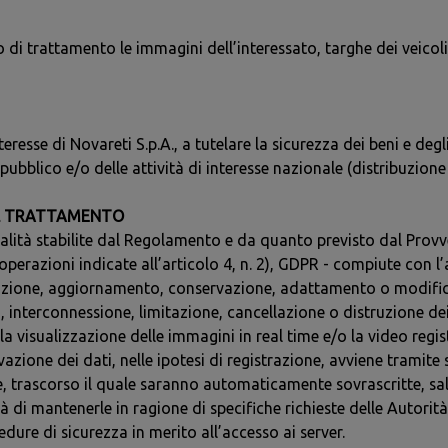
 di trattamento le immagini dell’interessato, targhe dei veicoli,
eresse di Novareti S.p.A., a tutelare la sicurezza dei beni e degli
 pubblico e/o delle attività di interesse nazionale (distribuzion
EL TRATTAMENTO
dalità stabilite dal Regolamento e da quanto previsto dal Provv
razioni indicate all’articolo 4, n. 2), GDPR - compiute con l’a
razione, aggiornamento, conservazione, adattamento o modifica
nterconnessione, limitazione, cancellazione o distruzione dei 
 la visualizzazione delle immagini in real time e/o la video re
azione dei dati, nelle ipotesi di registrazione, avviene tramit
, trascorso il quale saranno automaticamente sovrascritte, sal
tà di mantenerle in ragione di specifiche richieste delle Autorità 
dure di sicurezza in merito all’accesso ai server.