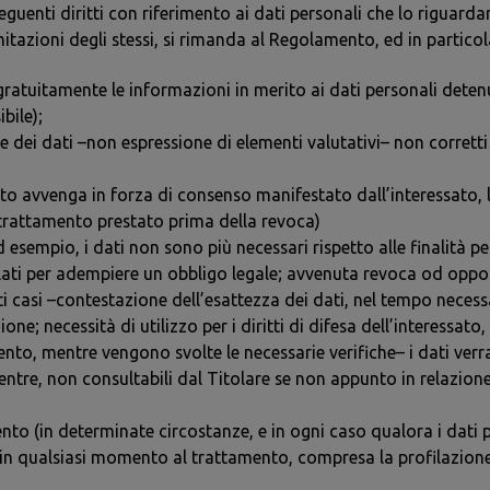
seguenti diritti con riferimento ai dati personali che lo riguarda
itazioni degli stessi, si rimanda al Regolamento, ed in particola
 gratuitamente le informazioni in merito ai dati personali deten
bile);
 dei dati –non espressione di elementi valutativi– non corretti
to avvenga in forza di consenso manifestato dall’interessato, l
 trattamento prestato prima della revoca)
ad esempio, i dati non sono più necessari rispetto alle finalità pe
llati per adempiere un obbligo legale; avvenuta revoca od oppo
i casi –contestazione dell’esattezza dei dati, nel tempo necessar
; necessità di utilizzo per i diritti di difesa dell’interessato, 
ento, mentre vengono svolte le necessarie verifiche– i dati ver
ntre, non consultabili dal Titolare se non appunto in relazione a
ento (in determinate circostanze, e in ogni caso qualora i dati p
rsi in qualsiasi momento al trattamento, compresa la profilazion