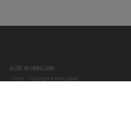
ALTRE INFORMAZIONI
Home
Copyright e Note Legali
Informativa cookie
Informative privacy
Codici Ditta – Uffici delle Dogane