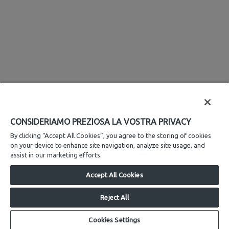
CONSIDERIAMO PREZIOSA LA VOSTRA PRIVACY
By clicking “Accept All Cookies”, you agree to the storing of cookies
on your device to enhance site navigation, analyze site usage, and
assist in our marketing efforts.
Accept All Cookies
MODULISTICA
Reject All
Modulistica generica
Modulistica gas metano
Cookies Settings
Modulistica impianti ecologici