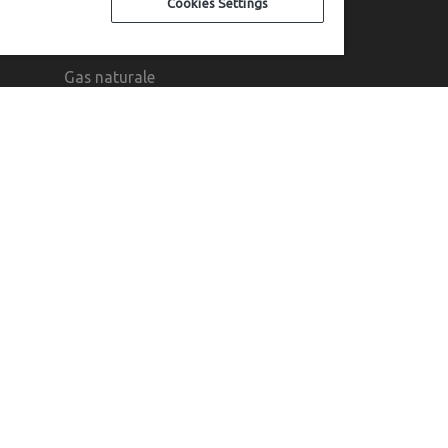
Cookies Settings
ATTIVITÀ
Gas naturale
Teleriscaldamento
Ciclo idrico
ACCESSIBILITÀ
Accessibilità
anzoni, 24 38068 Rovereto - Socio unico.
rento - Cod. Fisc. e P.Iva 01405600220 - Capitale Sociale € 28.5